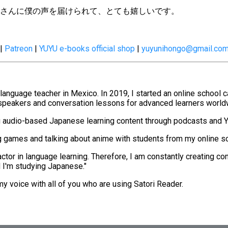
さんに僕の声を届けられて、とても嬉しいです。
|
Patreon
|
YUYU e-books official shop
|
yuyunihongo@gmail.co
language teacher in Mexico. In 2019, I started an online school
speakers and conversation lessons for advanced learners world
ing audio-based Japanese learning content through podcasts and 
g games and talking about anime with students from my online s
factor in language learning. Therefore, I am constantly creating
d I'm studying Japanese."
my voice with all of you who are using Satori Reader.