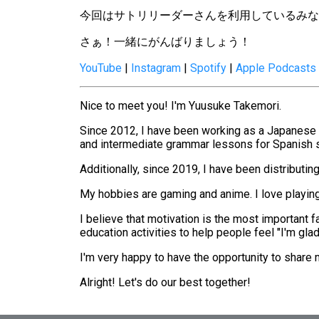
今回はサトリリーダーさんを利用しているみな
さぁ！一緒にがんばりましょう！
YouTube
|
Instagram
|
Spotify
|
Apple Podcasts
Nice to meet you! I'm Yuusuke Takemori.
Since 2012, I have been working as a Japanese 
and intermediate grammar lessons for Spanish 
Additionally, since 2019, I have been distribut
My hobbies are gaming and anime. I love playin
I believe that motivation is the most important 
education activities to help people feel "I'm gla
I'm very happy to have the opportunity to share 
Alright! Let's do our best together!