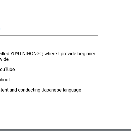
m
 called YUYU NIHONGO, where I provide beginner
wide.
YouTube.
chool.
 content and conducting Japanese language