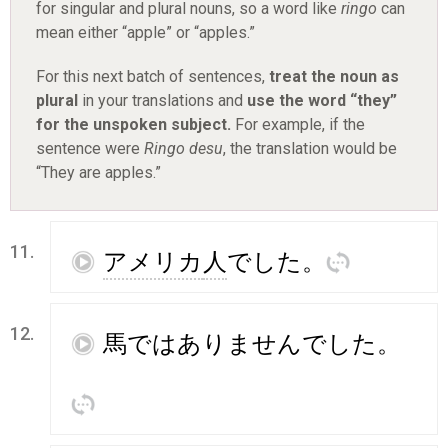
for singular and plural nouns, so a word like
ringo
can
mean either “apple” or “apples.”
For this next batch of sentences,
treat the noun as
plural
in your translations and
use the word “they”
for the unspoken subject.
For example, if the
sentence were
Ringo desu
, the translation would be
“They are apples.”
11.
再
アメリカ
人
でした
。
訳
12.
再
馬
ではありませんでした
。
訳