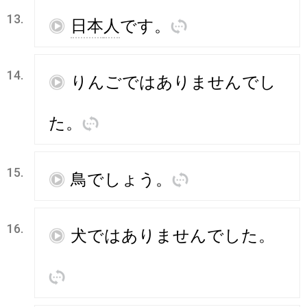
13.
再
日本
人
です
。
訳
14.
再
りんご
ではありませんでし
た
。
訳
15.
再
鳥
でしょう
。
訳
16.
再
犬
では
ありません
でした
。
訳