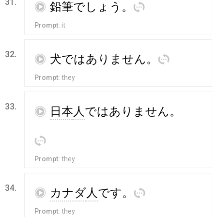
31.
再
鉛筆
でしょう
。
訳
Prompt:
it
32.
再
犬
ではありません
。
訳
Prompt:
they
33.
再
日本
人
ではありません
。
訳
Prompt:
they
34.
再
カナダ
人
です
。
訳
Prompt:
they