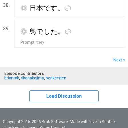
38.
再
日本
です
。
訳
39.
再
鳥
でした
。
訳
Prompt:
they
Next
»
Episode contributors
brianrak
,
rikanakajima
,
benkersten
Load Discussion
Copyright 2015-2026 Brak Software. Made with love in Seattle.
Thank you for using Satori Reader!