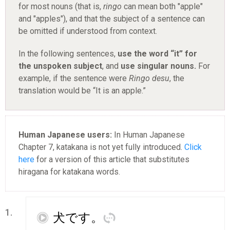
for most nouns (that is,
ringo
can mean both "apple"
and "apples"), and that the subject of a sentence can
be omitted if understood from context.
In the following sentences,
use the word “it” for
the unspoken subject
, and
use singular nouns.
For
example, if the sentence were
Ringo desu
, the
translation would be “It is an apple.”
Human Japanese users:
In Human Japanese
Chapter 7, katakana is not yet fully introduced.
Click
here
for a version of this article that substitutes
hiragana for katakana words.
1.
再
犬
です
。
訳