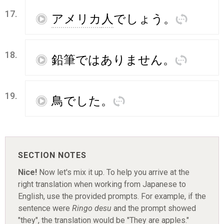
17.
再
アメリカ
人
でしょう
。
訳
18.
再
鉛筆
ではありません
。
訳
19.
再
鳥
でした
。
訳
SECTION NOTES
Nice!
Now let's mix it up. To help you arrive at the
right translation when working from Japanese to
English, use the provided prompts. For example, if the
sentence were
Ringo desu
and the prompt showed
"they", the translation would be "They are apples."