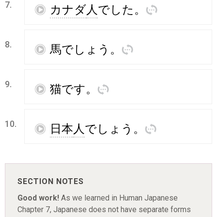
7.
再
カナダ
人
でした
。
訳
8.
再
馬
でしょう
。
訳
9.
再
猫
です
。
訳
10.
再
日本
人
でしょう
。
訳
SECTION NOTES
Good work!
As we learned in Human Japanese
Chapter 7, Japanese does not have separate forms