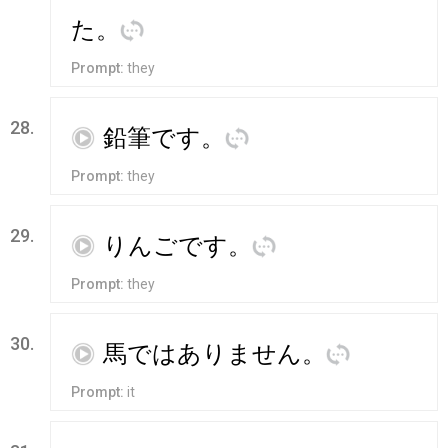
た
。
訳
Prompt:
they
28.
再
鉛筆
です
。
訳
Prompt:
they
29.
再
りんご
です
。
訳
Prompt:
they
30.
再
馬
ではありません
。
訳
Prompt:
it