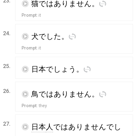
23.
再
猫
ではありません
。
訳
Prompt:
it
24.
再
犬
でした
。
訳
Prompt:
it
25.
再
日本
でしょう
。
訳
26.
再
鳥
ではありません
。
訳
Prompt:
they
27.
再
日本
人
ではありませんでし