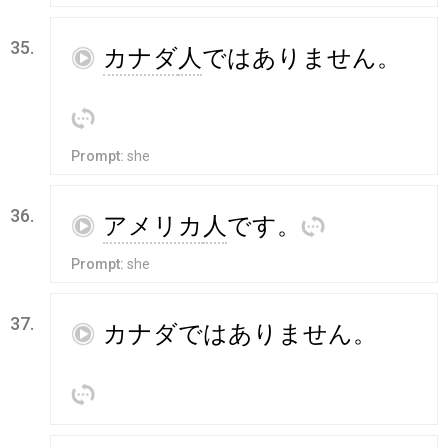
35.
再
カナダ
人
ではありません
。
訳
Prompt:
she
36.
再
アメリカ
人
です
。
訳
Prompt:
she
37.
再
カナダ
ではありません
。
訳