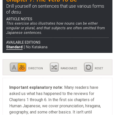
Drill yourself on sentences that use various forms
of
desu
.
ARTICLE NOTES
This exercise also illustrates how nouns can be either
singular or plural, and that subjects are often omitted from
Japanese sentences.
AVAILABLE EDITIONS
|
Standard
No Katakana
DIRECTION
RANDOMIZE
RESET
Important explanatory note:
Many readers have
asked us what has happened to the reviews for
Chapters 1 through 6. In the first six chapters of
Human Japanese, we cover pronunciation, hiragana,
geography, and some other basics. It isn't until