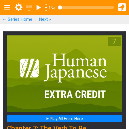
1.0x
⇐ Series Home
|
Next
»
Play All From Here
Chapter 7: The Verb To Be