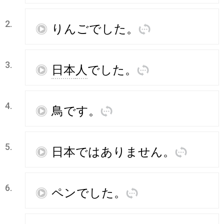
2.
再
りんご
でした
。
訳
3.
再
日本
人
でした
。
訳
4.
再
鳥
です
。
訳
5.
再
日本
ではありません
。
訳
6.
再
ペン
でした
。
訳